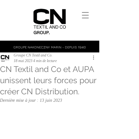
GROUPE NAKONECZNY MARIN - DEPUIS 1940
Groupe CN Textil and Co.
18 mai 2023
4 min de lecture
CN Textil and Co et AUPA
unissent leurs forces pour
créer CN Distribution.
Dernière mise à jour :
13 juin 2023