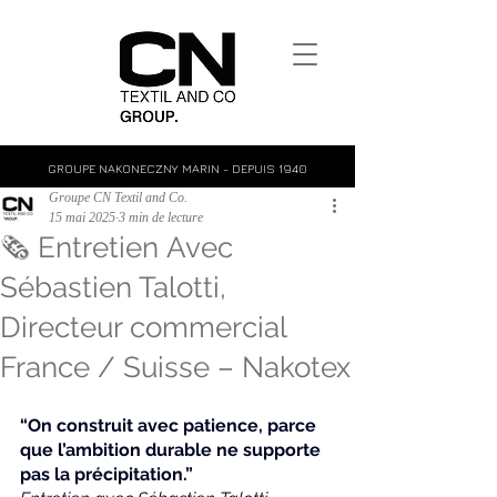
GROUPE NAKONECZNY MARIN - DEPUIS 1940
Groupe CN Textil and Co.
15 mai 2025
3 min de lecture
🗞️ Entretien Avec
Sébastien Talotti,
Directeur commercial
France / Suisse – Nakotex
“On construit avec patience, parce 
que l’ambition durable ne supporte 
pas la précipitation.”