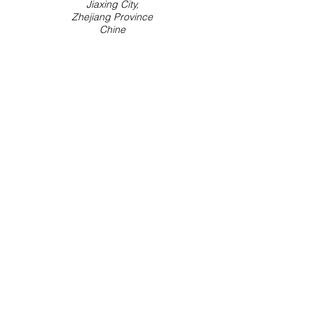
Jiaxing City,
Zhejiang Province
Chine
CROATIE 1
NAKOTEX® CR MAK
Site 1
Zagreb
HR-10 000
Croatie
CROATIE 2
NAKOTEX® CR MAK
Zagreb
HR-10 000