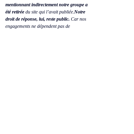
mentionnant indirectement notre groupe a 
été retirée
 du site qui l’avait publiée.
Notre 
droit de réponse, lui, reste public.
 Car nos 
engagements ne dépendent pas de 
l’actualité d’une tribune, mais d’un travail 
constant, structuré et vérifiable.Chez CN 
Textil and Co, 
la parole engage
. Et les faits 
parlent.
press@groupecntextil.com
Textile
Groupe CN
Curlynak
Anthony Nakoneczny Marin
Industrie du sport
Alpes
Le groupe