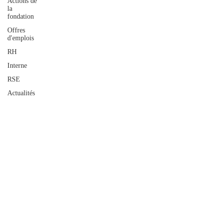
Actions de
la
fondation
Offres
d'emplois
RH
Interne
RSE
Actualités