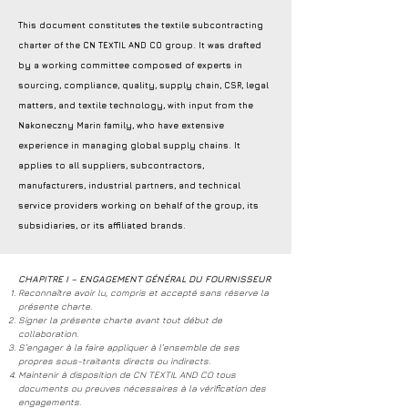
This document constitutes the textile subcontracting
charter of the CN TEXTIL AND CO group. It was drafted
by a working committee composed of experts in
sourcing, compliance, quality, supply chain, CSR, legal
matters, and textile technology, with input from the
Nakoneczny Marin family, who have extensive
experience in managing global supply chains. It
applies to all suppliers, subcontractors,
manufacturers, industrial partners, and technical
service providers working on behalf of the group, its
subsidiaries, or its affiliated brands.
CHAPITRE I – ENGAGEMENT GÉNÉRAL DU FOURNISSEUR
Reconnaître avoir lu, compris et accepté sans réserve la
présente charte.
Signer la présente charte avant tout début de
collaboration.
S’engager à la faire appliquer à l’ensemble de ses
propres sous-traitants directs ou indirects.
Maintenir à disposition de CN TEXTIL AND CO tous
documents ou preuves nécessaires à la vérification des
engagements.