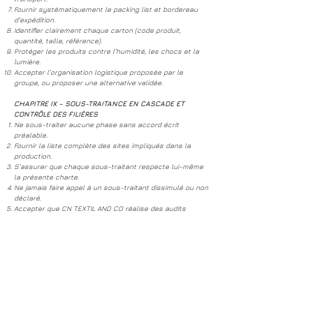
Fournir systématiquement le packing list et bordereau
d’expédition.
Identifier clairement chaque carton (code produit,
quantité, taille, référence).
Protéger les produits contre l’humidité, les chocs et la
lumière.
Accepter l’organisation logistique proposée par le
groupe, ou proposer une alternative validée.
CHAPITRE IX – SOUS-TRAITANCE EN CASCADE ET
CONTRÔLE DES FILIÈRES
Ne sous-traiter aucune phase sans accord écrit
préalable.
Fournir la liste complète des sites impliqués dans la
production.
S’assurer que chaque sous-traitant respecte lui-même
la présente charte.
Ne jamais faire appel à un sous-traitant dissimulé ou non
déclaré.
Accepter que CN TEXTIL AND CO réalise des audits
croisés ou non planifiés chez les sous-traitants de rang
2.
Maintenir une cartographie des flux et des lieux de
production accessibles en cas de contrôle.
Responsabiliser les partenaires indirects à la conformité
sociale et environnementale.
Garantir un niveau équivalent de qualité, sécurité,
traçabilité et conformité en sous-traitance.
Refuser les montages d’intermédiation non transparents.