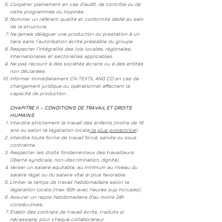
Coopérer pleinement en cas d’audit, de contrôle ou de
visite programmée ou inopinée.
Nommer un référent qualité et conformité dédié au sein
de la structure.
Ne jamais déléguer une production ou prestation à un
tiers sans l’autorisation écrite préalable du groupe.
Respecter l’intégralité des lois locales, régionales,
internationales et sectorielles applicables.
Ne pas recourir à des sociétés écrans ou à des entités
non déclarées.
Informer immédiatement CN TEXTIL AND CO en cas de
changement juridique ou opérationnel affectant la
capacité de production.
CHAPITRE II – CONDITIONS DE TRAVAIL ET DROITS
HUMAINS
Interdire strictement le travail des enfants (moins de 18
ans ou selon la législation locale
la plus protectrice
).
Interdire toute forme de travail forcé, servile ou sous
contrainte.
Respecter les droits fondamentaux des travailleurs
(liberté syndicale, non-discrimination, dignité).
Verser un salaire équitable, au minimum au niveau du
salaire légal ou du salaire vital si plus favorable.
Limiter le temps de travail hebdomadaire selon la
législation locale (max. 60h avec heures sup incluses).
Assurer un repos hebdomadaire d’au moins 24h
consécutives.
Établir des contrats de travail écrits, traduits si
nécessaire, pour chaque collaborateur.