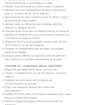
rétrocommissions ou avantages occultes.
Refuser toute forme de corruption active ou passive.
Déclarer tout lien capitalistique, familial ou personnel
avec un membre de CN TEXTIL AND CO.
Agir de bonne foi, dans l’intérêt mutuel et dans un esprit
de partenariat responsable.
Ne pas copier ou détourner des modèles, patrons,
dessins ou designs fournis.
Interdire toute forme de contrefaçon directe ou indirecte.
Signaler immédiatement tout comportement suspect ou
contraire à la présente charte.
Respecter les droits de propriété intellectuelle de CN
TEXTIL AND CO et de ses marques.
Protéger la confidentialité des données, prototypes,
plans et échanges.
Ne pas publier, diffuser ou exploiter commercialement
des créations ou données appartenant au groupe.
CHAPITRE VIII – LIVRAISONS, DÉLAIS, LOGISTIQUE
Respecter les délais de livraison contractuels.
Prévenir immédiatement en cas de retard ou de force
majeure.
Préparer les colis selon les consignes de
conditionnement du groupe.
Éviter tout retard en douane par conformité
documentaire.
Notifier CN TEXTIL AND CO à chaque expédition avec copie
des documents de transport.
Garantir l’intégrité physique des produits durant le
transport.