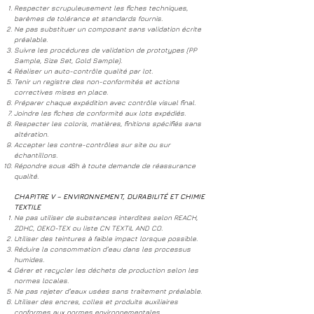
Respecter scrupuleusement les fiches techniques,
barèmes de tolérance et standards fournis.
Ne pas substituer un composant sans validation écrite
préalable.
Suivre les procédures de validation de prototypes (PP
Sample, Size Set, Gold Sample).
Réaliser un auto-contrôle qualité par lot.
Tenir un registre des non-conformités et actions
correctives mises en place.
Préparer chaque expédition avec contrôle visuel final.
Joindre les fiches de conformité aux lots expédiés.
Respecter les coloris, matières, finitions spécifiés sans
altération.
Accepter les contre-contrôles sur site ou sur
échantillons.
Répondre sous 48h à toute demande de réassurance
qualité.
CHAPITRE V – ENVIRONNEMENT, DURABILITÉ ET CHIMIE
TEXTILE
Ne pas utiliser de substances interdites selon REACH,
ZDHC, OEKO-TEX ou liste CN TEXTIL AND CO.
Utiliser des teintures à faible impact lorsque possible.
Réduire la consommation d’eau dans les processus
humides.
Gérer et recycler les déchets de production selon les
normes locales.
Ne pas rejeter d’eaux usées sans traitement préalable.
Utiliser des encres, colles et produits auxiliaires
conformes aux normes environnementales.