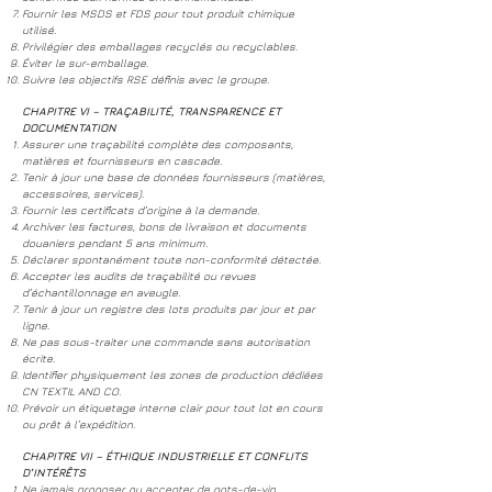
Fournir les MSDS et FDS pour tout produit chimique
utilisé.
Privilégier des emballages recyclés ou recyclables.
Éviter le sur-emballage.
Suivre les objectifs RSE définis avec le groupe.
CHAPITRE VI – TRAÇABILITÉ, TRANSPARENCE ET
DOCUMENTATION
Assurer une traçabilité complète des composants,
matières et fournisseurs en cascade.
Tenir à jour une base de données fournisseurs (matières,
accessoires, services).
Fournir les certificats d’origine à la demande.
Archiver les factures, bons de livraison et documents
douaniers pendant 5 ans minimum.
Déclarer spontanément toute non-conformité détectée.
Accepter les audits de traçabilité ou revues
d’échantillonnage en aveugle.
Tenir à jour un registre des lots produits par jour et par
ligne.
Ne pas sous-traiter une commande sans autorisation
écrite.
Identifier physiquement les zones de production dédiées
CN TEXTIL AND CO.
Prévoir un étiquetage interne clair pour tout lot en cours
ou prêt à l’expédition.
CHAPITRE VII – ÉTHIQUE INDUSTRIELLE ET CONFLITS
D’INTÉRÊTS
Ne jamais proposer ou accepter de pots-de-vin,