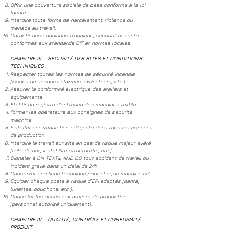
Offrir une couverture sociale de base conforme à la loi
locale.
Interdire toute forme de harcèlement, violence ou
menace au travail.
Garantir des conditions d’hygiène, sécurité et santé
conformes aux standards OIT et normes locales.
CHAPITRE III – SÉCURITÉ DES SITES ET CONDITIONS
TECHNIQUES
Respecter toutes les normes de sécurité incendie
(issues de secours, alarmes, extincteurs, etc.).
Assurer la conformité électrique des ateliers et
équipements.
Établir un registre d’entretien des machines textile.
Former les opérateurs aux consignes de sécurité
machine.
Installer une ventilation adéquate dans tous les espaces
de production.
Interdire le travail sur site en cas de risque majeur avéré
(fuite de gaz, instabilité structurelle, etc.).
Signaler à CN TEXTIL AND CO tout accident de travail ou
incident grave dans un délai de 24h.
Conserver une fiche technique pour chaque machine clé.
Équiper chaque poste à risque d’EPI adaptés (gants,
lunettes, bouchons, etc.).
Contrôler les accès aux ateliers de production
(personnel autorisé uniquement).
CHAPITRE IV – QUALITÉ, CONTRÔLE ET CONFORMITÉ
PRODUIT