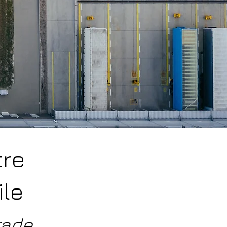
tre
ile
rade