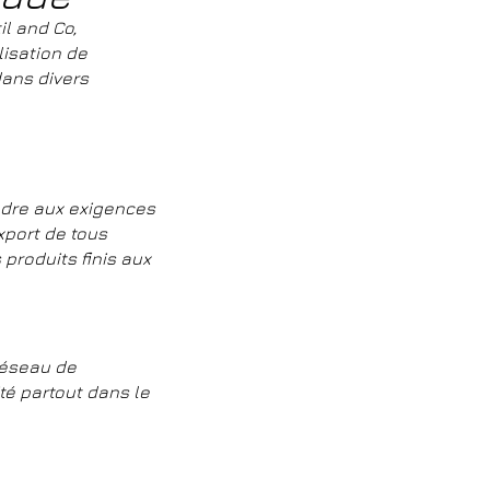
l and Co,
lisation de
dans divers
ondre aux exigences
xport de tous
 produits finis aux
 réseau de
ité partout dans le