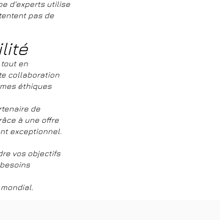
e d'experts utilise
ntentent pas de
lité
 tout en
te collaboration
ormes éthiques
rtenaire de
râce à une offre
ent exceptionnel.
re vos objectifs
 besoins
 mondial.